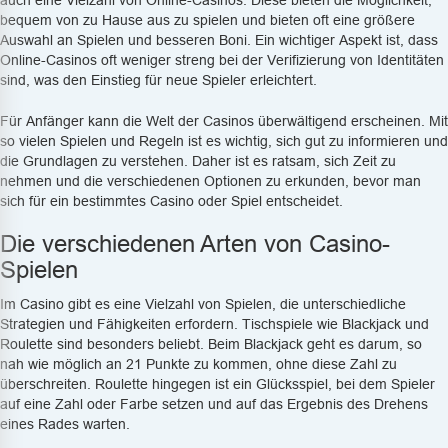
bequem von zu Hause aus zu spielen und bieten oft eine größere
Auswahl an Spielen und besseren Boni. Ein wichtiger Aspekt ist, dass
Online-Casinos oft weniger streng bei der Verifizierung von Identitäten
sind, was den Einstieg für neue Spieler erleichtert.
Für Anfänger kann die Welt der Casinos überwältigend erscheinen. Mit
so vielen Spielen und Regeln ist es wichtig, sich gut zu informieren und
die Grundlagen zu verstehen. Daher ist es ratsam, sich Zeit zu
nehmen und die verschiedenen Optionen zu erkunden, bevor man
sich für ein bestimmtes Casino oder Spiel entscheidet.
Die verschiedenen Arten von Casino-
Spielen
Im Casino gibt es eine Vielzahl von Spielen, die unterschiedliche
Strategien und Fähigkeiten erfordern. Tischspiele wie Blackjack und
Roulette sind besonders beliebt. Beim Blackjack geht es darum, so
nah wie möglich an 21 Punkte zu kommen, ohne diese Zahl zu
überschreiten. Roulette hingegen ist ein Glücksspiel, bei dem Spieler
auf eine Zahl oder Farbe setzen und auf das Ergebnis des Drehens
eines Rades warten.