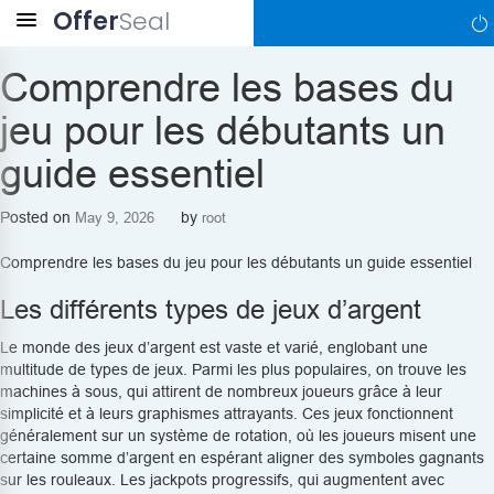
Offer
Seal
Skip
Comprendre les bases du
to
content
jeu pour les débutants un
guide essentiel
Posted on
May 9, 2026
by
root
Comprendre les bases du jeu pour les débutants un guide essentiel
Les différents types de jeux d’argent
Le monde des jeux d’argent est vaste et varié, englobant une
multitude de types de jeux. Parmi les plus populaires, on trouve les
machines à sous, qui attirent de nombreux joueurs grâce à leur
simplicité et à leurs graphismes attrayants. Ces jeux fonctionnent
généralement sur un système de rotation, où les joueurs misent une
certaine somme d’argent en espérant aligner des symboles gagnants
sur les rouleaux. Les jackpots progressifs, qui augmentent avec