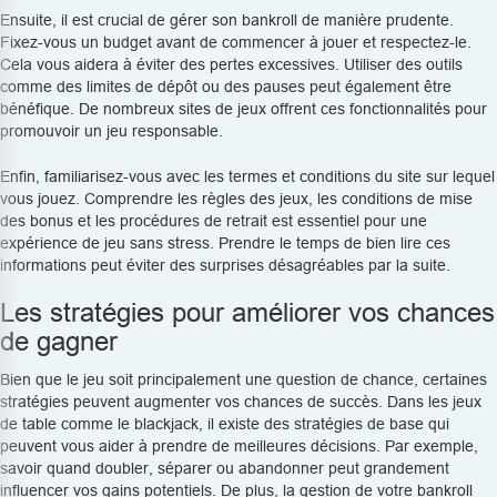
Ensuite, il est crucial de gérer son bankroll de manière prudente.
Fixez-vous un budget avant de commencer à jouer et respectez-le.
Cela vous aidera à éviter des pertes excessives. Utiliser des outils
comme des limites de dépôt ou des pauses peut également être
bénéfique. De nombreux sites de jeux offrent ces fonctionnalités pour
promouvoir un jeu responsable.
Enfin, familiarisez-vous avec les termes et conditions du site sur lequel
vous jouez. Comprendre les règles des jeux, les conditions de mise
des bonus et les procédures de retrait est essentiel pour une
expérience de jeu sans stress. Prendre le temps de bien lire ces
informations peut éviter des surprises désagréables par la suite.
Les stratégies pour améliorer vos chances
de gagner
Bien que le jeu soit principalement une question de chance, certaines
stratégies peuvent augmenter vos chances de succès. Dans les jeux
de table comme le blackjack, il existe des stratégies de base qui
peuvent vous aider à prendre de meilleures décisions. Par exemple,
savoir quand doubler, séparer ou abandonner peut grandement
influencer vos gains potentiels. De plus, la gestion de votre bankroll