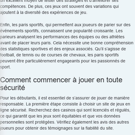
un excellent moyen de tester des stratégies et d’améliorer ses
compétences. De plus, ces jeux ont souvent des variations qui
ajoutent à la diversité des expériences de jeu.
Enfin, les paris sportifs, qui permettent aux joueurs de parier sur des
événements sportifs, connaissent une popularité croissante. Les
parieurs analysent les performances des équipes ou des athlètes
avant de placer leurs paris. Cela nécessite une bonne compréhension
des statistiques sportives et des enjeux associés. Qu’il s’agisse de
football, de tennis ou de courses de chevaux, les paris sportifs
peuvent être particulièrement engageants pour les passionnés de
sport.
Comment commencer à jouer en toute
sécurité
Pour les débutants, il est essentiel de s’assurer de jouer de manière
responsable. La première étape consiste à choisir un site de jeux en
ligne sécurisé. Recherchez des casinos qui sont licenciés et régulés,
ce qui garantit que les jeux sont équitables et que vos données
personnelles sont protégées. Vérifiez également les avis des autres
joueurs pour obtenir des témoignages sur la fiabilité du site.