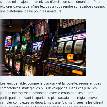
chaque mise, ajoutent un niveau d’excitation supplémentaire. Pour
explorer davantage, n’hésitez pas à vous rendre sur
spinboss casino
,
une plateforme idéale pour les amateurs.
Les jeux de table, comme le blackjack et la roulette, requièrent des
compétences stratégiques plus développées. Dans ces jeux, les
joueurs interagissent davantage avec le croupier et les autres
participants, rendant l’expérience plus sociale. Les règles peuvent
sembler complexes au départ, mais une fois maîtrisées, elles offrent