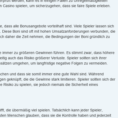
erprüft werden, kann es in einigen Fällen zu Unregelmäßigkeiten
n Casino spielen, um sicherzugehen, dass sie faire Spiele erleben.
 dass alle Bonusangebote vorteilhaft sind. Viele Spieler lassen sich
 Diese Boni sind oft mit hohen Umsatzanforderungen verbunden, die
 sich daher die Zeit nehmen, die Bedingungen der Boni gründlich zu
tze immer zu größeren Gewinnen führen. Es stimmt zwar, dass höhere
itig auch das Risiko größerer Verluste. Spieler sollten sich ihrer
insätzen umgehen, um langfristige negative Folgen zu vermeiden.
rsachen und dass sie somit immer eine gute Wahl sind. Während
en geknüpft, die die Gewinne stark limitieren. Spieler sollten sich der
 Risiko zu spielen, sie jedoch niemals die Sicherheit eines
ifft, die übermäßig viel spielen. Tatsächlich kann jeder Spieler,
sten Menschen glauben, dass sie die Kontrolle haben und jederzeit