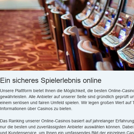
Ein sicheres Spielerlebnis online
Unsere Plattform bietet Ihnen die Möglichkeit, die besten Online-Casin
gewährleisten. Alle Anbieter auf unserer Seite sind gründlich geprüft u
einem seriösen und fairen Umfeld spielen. Wir legen großen Wert au
Informationen über Casinos zu bieten.
Das Ranking unserer Online-Casinos basiert auf jahrelanger Erfahrung
nur die besten und zuverlässigsten Anbieter auswählen können. Dabei
und Kundenservice, um Ihnen ein umfassendes Bild der einzelnen Cas