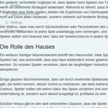
Ein weiterer verbreiteter Irrglaube ist, dass Spieler beim Spielen von 
Profile
wenn sie bestimmte Strategien anwenden. Während es stimmt, dass St
Fähigkeiten eine Rolle spielen, bleiben die Ergebnisse von Glücksspiel
Appointment Letter
nicht auf Glück allein verlassen, sondern vielmehr auf fundierte Strate
Ratings
Der Mythos, dass man durch Glückssträhnen oder Pechsträhnen den Aus
Support
verbreitet. Tatsächlich ist jedes Spiel unabhängig vom vorherigen, un
Spieler sollten sich bewusst sein, dass die Gewinnchancen in jedem Spi
Die Rolle des Hauses
Ein weiterer häufiger Missverständnis betrifft den Hausvorteil. Viele S
System hat, das sicherstellt, dass das Haus letztendlich immer gewinnt.
werden. So müssen Spieler verstehen, dass die langfristigen Verlustchan
akzeptieren.
Einige glauben fälschlicherweise, dass sie durch bestimmte Spielstra
gibt, die helfen können, diesen Vorteil zu minimieren, wie beim Karte
Casinos. Spieler sollten die wahre Natur des Spiels verstehen und sich
Unterhaltung ist, sondern auch darauf ausgelegt ist, profitabel zu sein.
Darüber hinaus gibt es den weit verbreiteten Glauben, dass die Spiele