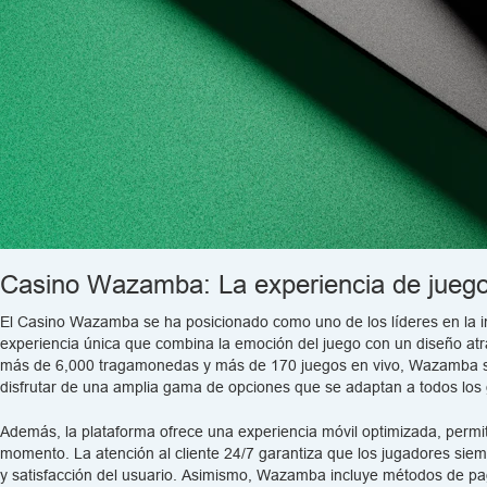
Casino Wazamba: La experiencia de jueg
El Casino Wazamba se ha posicionado como uno de los líderes en la in
experiencia única que combina la emoción del juego con un diseño atrac
más de 6,000 tragamonedas y más de 170 juegos en vivo, Wazamba se 
disfrutar de una amplia gama de opciones que se adaptan a todos los 
Además, la plataforma ofrece una experiencia móvil optimizada, permiti
momento. La atención al cliente 24/7 garantiza que los jugadores sie
y satisfacción del usuario. Asimismo, Wazamba incluye métodos de pag