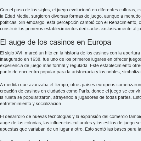
Con el paso de los siglos, el juego evolucionó en diferentes culturas,
la Edad Media, surgieron diversas formas de juego, aunque a menudo e
políticas. Sin embargo, esta percepción cambió con el Renacimiento
construir los primeros establecimientos dedicados exclusivamente al j
El auge de los casinos en Europa
El siglo XVII marcó un hito en la historia de los casinos con la apertura
inaugurado en 1638, fue uno de los primeros lugares en ofrecer juegos
experiencia de juego más formal y regulada. Este establecimiento ofre
punto de encuentro popular para la aristocracia y los nobles, simboliz
A medida que avanzaba el tiempo, otros países europeos comenzaron a 
creación de casinos en ciudades como París, donde el juego se convirti
la ruleta se popularizaron, atrayendo a jugadores de todas partes. Est
entretenimiento y socialización.
El desarrollo de nuevas tecnologías y la expansión del comercio tambié
auge de las colonias, las influencias culturales y los estilos de juego 
apuestas que variaban de un lugar a otro. Esto sentó las bases para l