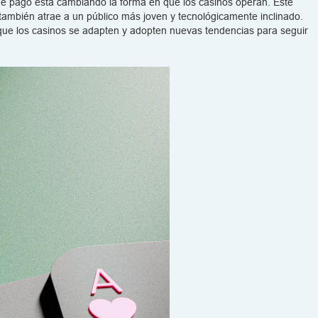
e pago está cambiando la forma en que los casinos operan. Este
 también atrae a un público más joven y tecnológicamente inclinado.
que los casinos se adapten y adopten nuevas tendencias para seguir